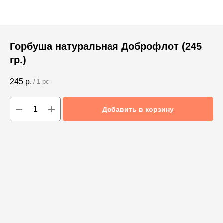
Горбуша натуральная Доброфлот (245
гр.)
245
р.
/
1 pc
Добавить в корзину