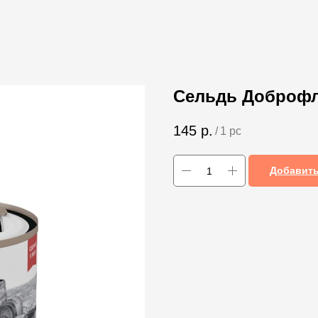
Сельдь Доброфло
145
р.
/
1 pc
Добавить