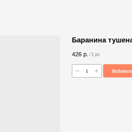
Баранина тушена
426
р.
/
1 pc
Добавить