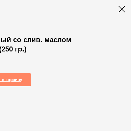
ый со слив. маслом
250 гр.)
 в корзину