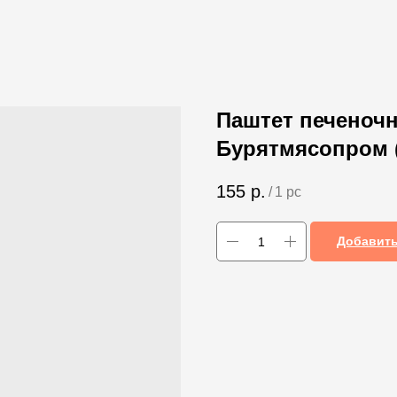
Паштет печеночн
Бурятмясопром (
155
р.
/
1 pc
Добавить