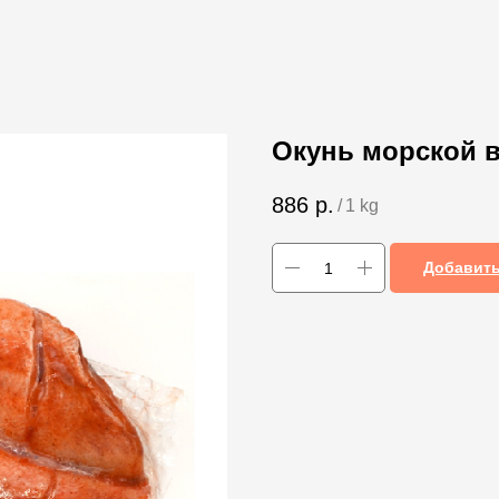
Окунь морской 
886
р.
/
1 kg
Добавить