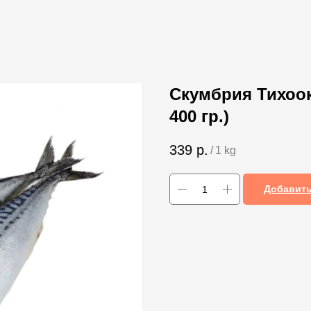
Скумбрия Тихоок
400 гр.)
339
р.
/
1 kg
Добавить