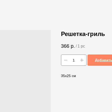
Решетка-гриль
366
р.
/
1 pc
Добавить
35х25 см