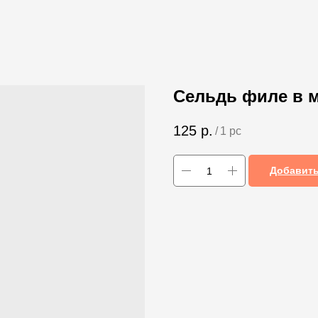
Сельдь филе в м
125
р.
/
1 pc
Добавить