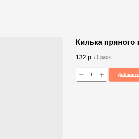
Килька пряного п
132
р.
/
1 pack
Добавить