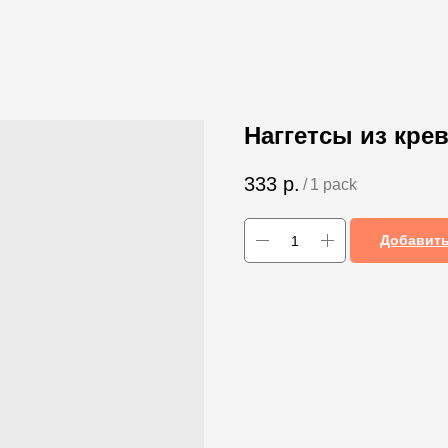
Наггетсы из креве
333
р.
/
1 pack
Добавить