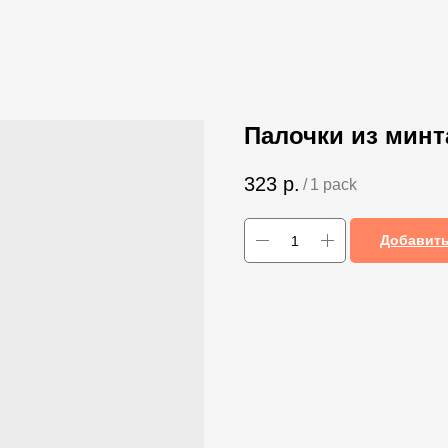
Палочки из минта
323
р.
/
1 pack
Добавить