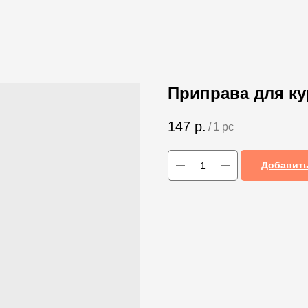
Приправа для ку
147
р.
/
1 pc
Добавить